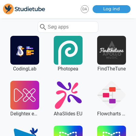
Log ind
DA
CodingLab
Photopea
FindTheTune
Delightex edu
AhaSlides EU
Flowcharts (beta)