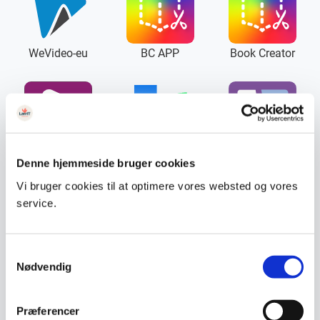
WeVideo-eu
BC APP
Book Creator
Tiki-Toki
Twine
Collage
Denne hjemmeside bruger cookies
Vi bruger cookies til at optimere vores websted og vores
service.
Samtykkevalg
Edufit
Drama Studio
Voicerecorder
Nødvendig
Præferencer